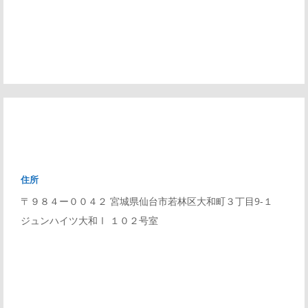
住所
〒９８４ー００４２ 宮城県仙台市若林区大和町３丁目9-１
ジュンハイツ大和Ⅰ １０２号室