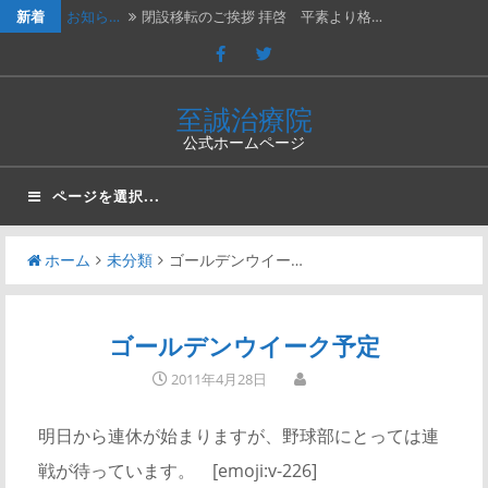
新着
お知ら…
閉設移転のご挨拶 拝啓 平素より格…
休診の…
202４年３月２日（土）は臨時休診…
休診の…
2023年７月１５日（土）は臨時休…
至誠治療院
公式ホームページ
休診の…
2023年2月25日（土）、202…
新年の…
新年のご挨拶と移転再開のお知らせ謹…
ページを選択...
ホーム
未分類
ゴールデンウイー…
ゴールデンウイーク予定
2011年4月28日
明日から連休が始まりますが、野球部にとっては連
戦が待っています。 [emoji:v-226]