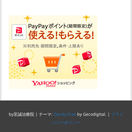
by至誠治療院
|
テーマ:
Dandy Free
by Gecodigital.
|
プライ
バシーポリシー