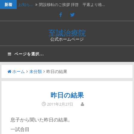
新着
お知ら…
閉設移転のご挨拶 拝啓 平素より格…
休診の…
202４年３月２日（土）は臨時休診…
休診の…
2023年７月１５日（土）は臨時休…
至誠治療院
公式ホームページ
休診の…
2023年2月25日（土）、202…
新年の…
新年のご挨拶と移転再開のお知らせ謹…
ページを選択...
ホーム
未分類
昨日の結果
昨日の結果
2011年2月27日
息子から聞いた昨日の結果。
一試合目