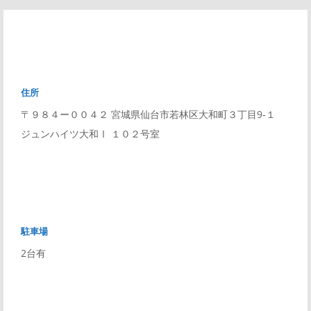
住所
〒９８４ー００４２ 宮城県仙台市若林区大和町３丁目9-１
ジュンハイツ大和Ⅰ １０２号室
駐車場
2台有