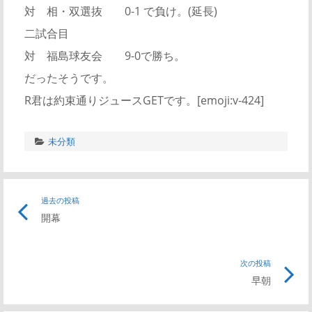
対 相・双選抜 0-1 で負け。(延長)
二試合目
対 福島球友会 9-0で勝ち。
だったそうです。
R君は約束通りジュースGETです。[emoji:v-424]
未分類
過去の投稿
開幕
次の投稿
早朝