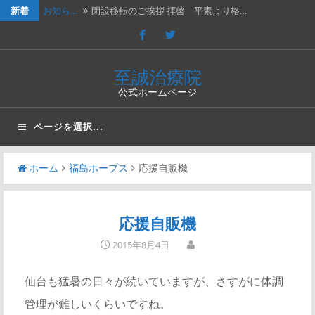
新着
お知ら…
閉設移転のご挨拶 拝啓 平素より格…
休診の…
202４年３月２日（土）は臨時休診…
休診の…
2023年７月１５日（土）は臨時休…
至誠治療院
公式ホームページ
休診の…
2023年2月25日（土）、202…
新年の…
新年のご挨拶と移転再開のお知らせ謹…
ページを選択...
ホーム
福島ホープス
応援自販機
応援自販機
2015年8月4日
仙台も猛暑の日々が続いていますが、さすがに体調
管理が難しいくらいですね。