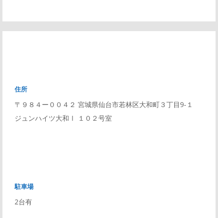
住所
〒９８４ー００４２ 宮城県仙台市若林区大和町３丁目9-１
ジュンハイツ大和Ⅰ １０２号室
駐車場
2台有