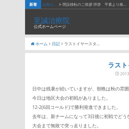
新着
お知ら…
閉設移転のご挨拶 拝啓 平素より格…
休診の…
202４年３月２日（土）は臨時休診…
至誠治療院
公式ホームページ
休診の…
2023年７月１５日（土）は臨時休…
休診の…
2023年2月25日（土）、202…
ホーム
日記
ラストイヤースタ…
新年の…
新年のご挨拶と移転再開のお知らせ謹…
ラスト
201
日中は残暑が続いていますが、朝晩は秋の雰囲
今日は地区大会の初戦がありました。
12-2(6回コールド)で勝利発進できました。
去年は、新チームになって3日後に初戦でどう
大会まで無敗で突っ走りました。