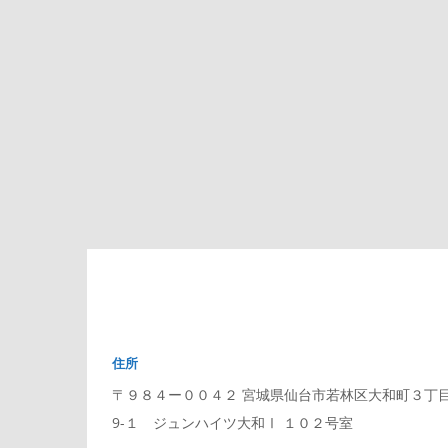
住所
〒９８４ー００４２ 宮城県仙台市若林区大和町３丁
9-１ ジュンハイツ大和Ⅰ １０２号室