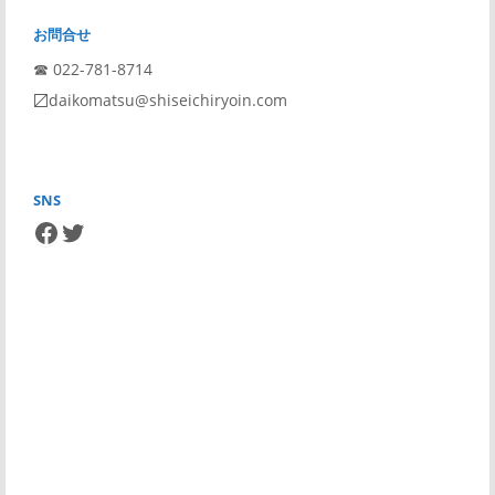
お問合せ
☎︎ 022-781-8714
〼daikomatsu@shiseichiryoin.com
SNS