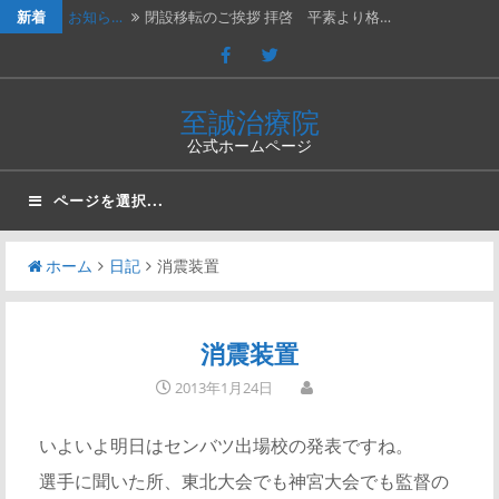
新着
お知ら…
閉設移転のご挨拶 拝啓 平素より格…
休診の…
202４年３月２日（土）は臨時休診…
休診の…
2023年７月１５日（土）は臨時休…
至誠治療院
公式ホームページ
休診の…
2023年2月25日（土）、202…
新年の…
新年のご挨拶と移転再開のお知らせ謹…
ページを選択...
ホーム
日記
消震装置
消震装置
2013年1月24日
いよいよ明日はセンバツ出場校の発表ですね。
選手に聞いた所、東北大会でも神宮大会でも監督の