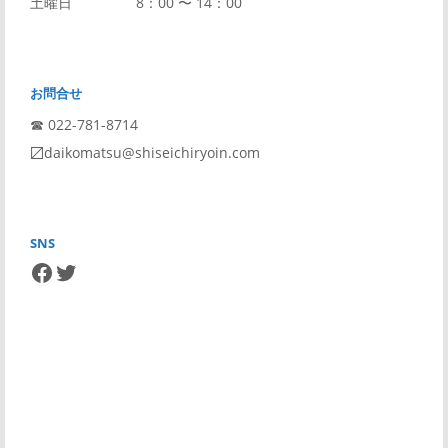
土曜日 8：00 〜 14：00
お問合せ
☎︎ 022-781-8714
〼daikomatsu@shiseichiryoin.com
SNS