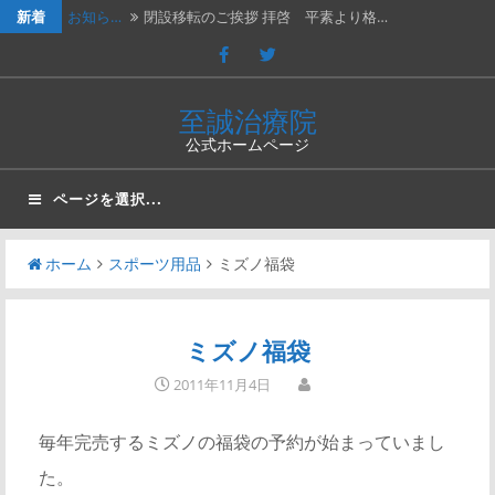
新着
お知ら…
閉設移転のご挨拶 拝啓 平素より格…
休診の…
202４年３月２日（土）は臨時休診…
休診の…
2023年７月１５日（土）は臨時休…
至誠治療院
公式ホームページ
休診の…
2023年2月25日（土）、202…
新年の…
新年のご挨拶と移転再開のお知らせ謹…
ページを選択...
ホーム
スポーツ用品
ミズノ福袋
ミズノ福袋
2011年11月4日
毎年完売するミズノの福袋の予約が始まっていまし
た。