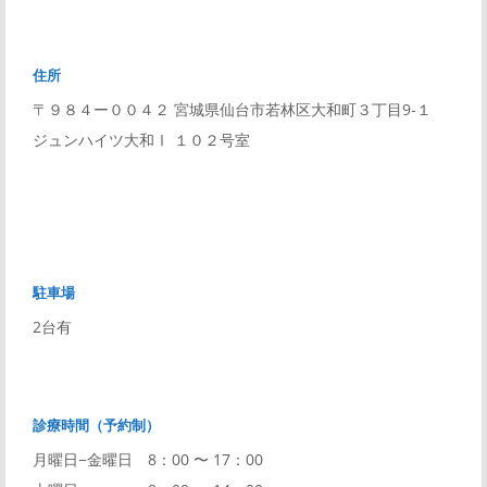
住所
〒９８４ー００４２ 宮城県仙台市若林区大和町３丁目9-１
ジュンハイツ大和Ⅰ １０２号室
駐車場
2台有
診療時間（予約制）
月曜日−金曜日 8：00 〜 17：00