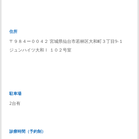
住所
〒９８４ー００４２ 宮城県仙台市若林区大和町３丁目9-１
ジュンハイツ大和Ⅰ １０２号室
駐車場
2台有
診療時間（予約制）