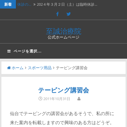
新着
休診の…
202４年３月２日（土）は臨時休診…
休診の…
2023年７月１５日（土）は臨時休…
休診の…
2023年2月25日（土）、202…
至誠治療院
公式ホームページ
新年の…
新年のご挨拶と移転再開のお知らせ謹…
お知ら…
閉設移転のご挨拶 拝啓 平素より格…
ページを選択...
ホーム
スポーツ用品
テーピング講習会
テーピング講習会
2011年10月31日
仙台でテーピングの講習会があるそうで、私の所に
来た案内を転載しますので興味のある方はどうぞ。