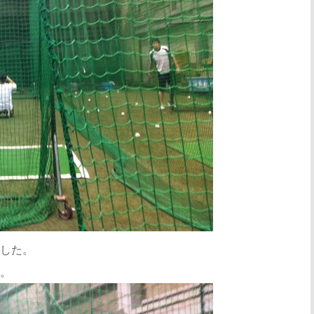
した。
。