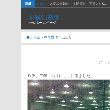
新着
お知ら…
閉設移転のご挨拶 拝啓 平素より格…
休診の…
202４年３月２日（土）は臨時休診…
至誠治療院
公式ホームページ
休診の…
2023年７月１５日（土）は臨時休…
休診の…
2023年2月25日（土）、202…
ホーム
中学野球
出戻り
新年の…
新年のご挨拶と移転再開のお知らせ謹…
20
昨夜、二年半ぶりにここに来ました。