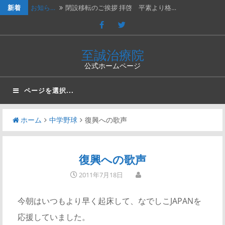
新着
お知ら…
閉設移転のご挨拶 拝啓 平素より格…
休診の…
202４年３月２日（土）は臨時休診…
休診の…
2023年７月１５日（土）は臨時休…
至誠治療院
公式ホームページ
休診の…
2023年2月25日（土）、202…
新年の…
新年のご挨拶と移転再開のお知らせ謹…
ページを選択...
ホーム
中学野球
復興への歌声
復興への歌声
2011年7月18日
今朝はいつもより早く起床して、なでしこJAPANを
応援していました。