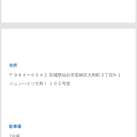
住所
〒９８４ー００４２ 宮城県仙台市若林区大和町３丁目9-１
ジュンハイツ大和Ⅰ １０２号室
駐車場
2台有