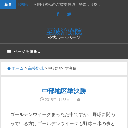
新着
お知ら…
閉設移転のご挨拶 拝啓 平素より格…
休診の…
202４年３月２日（土）は臨時休診…
休診の…
2023年７月１５日（土）は臨時休…
至誠治療院
公式ホームページ
休診の…
2023年2月25日（土）、202…
新年の…
新年のご挨拶と移転再開のお知らせ謹…
ページを選択...
ホーム
高校野球
中部地区準決勝
中部地区準決勝
2013年4月28日
ゴールデンウイークまっただ中ですが、野球に関わ
っている方はゴールデンウイークも野球三昧の事と