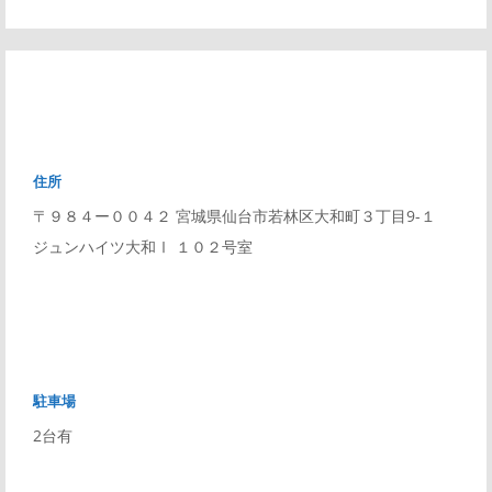
住所
〒９８４ー００４２ 宮城県仙台市若林区大和町３丁目9-１
ジュンハイツ大和Ⅰ １０２号室
駐車場
2台有