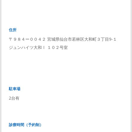
住所
〒９８４ー００４２ 宮城県仙台市若林区大和町３丁目9-１
ジュンハイツ大和Ⅰ １０２号室
駐車場
2台有
診療時間（予約制）