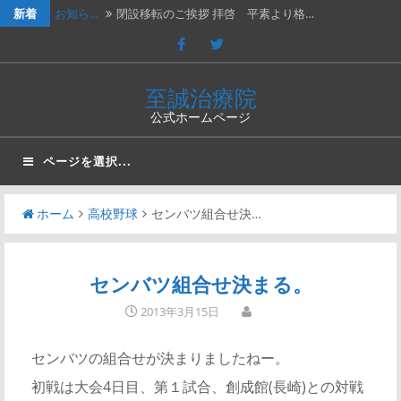
新着
お知ら…
閉設移転のご挨拶 拝啓 平素より格…
休診の…
202４年３月２日（土）は臨時休診…
休診の…
2023年７月１５日（土）は臨時休…
至誠治療院
公式ホームページ
休診の…
2023年2月25日（土）、202…
新年の…
新年のご挨拶と移転再開のお知らせ謹…
ページを選択...
ホーム
高校野球
センバツ組合せ決…
センバツ組合せ決まる。
2013年3月15日
センバツの組合せが決まりましたねー。
初戦は大会4日目、第１試合、創成館(長崎)との対戦