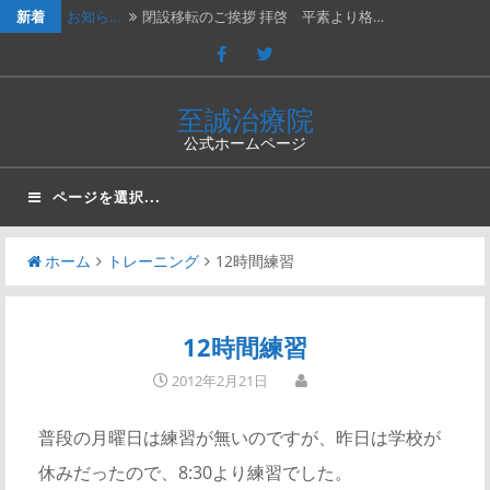
新着
お知ら…
閉設移転のご挨拶 拝啓 平素より格…
休診の…
202４年３月２日（土）は臨時休診…
休診の…
2023年７月１５日（土）は臨時休…
至誠治療院
公式ホームページ
休診の…
2023年2月25日（土）、202…
新年の…
新年のご挨拶と移転再開のお知らせ謹…
ページを選択...
ホーム
トレーニング
12時間練習
12時間練習
2012年2月21日
普段の月曜日は練習が無いのですが、昨日は学校が
休みだったので、8:30より練習でした。