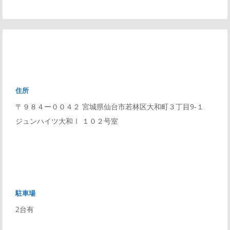
住所
〒９８４ー００４２ 宮城県仙台市若林区大和町３丁目9-１
ジュンハイツ大和Ⅰ １０２号室
駐車場
2台有