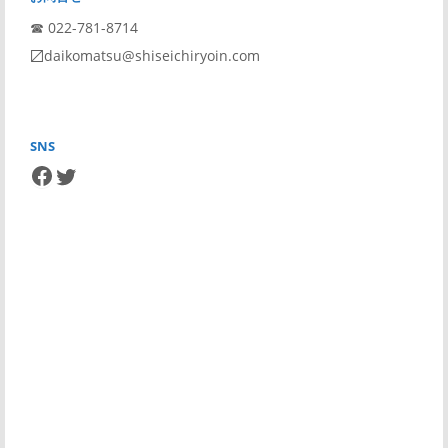
☎︎ 022-781-8714
〼daikomatsu@shiseichiryoin.com
SNS