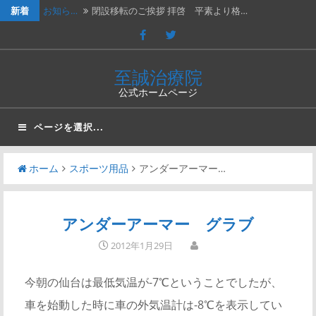
新着
休診の…
202４年３月２日（土）は臨時休診…
休診の…
2023年７月１５日（土）は臨時休…
休診の…
2023年2月25日（土）、202…
至誠治療院
公式ホームページ
新年の…
新年のご挨拶と移転再開のお知らせ謹…
お知ら…
閉設移転のご挨拶 拝啓 平素より格…
ページを選択...
ホーム
スポーツ用品
アンダーアーマー…
アンダーアーマー グラブ
2012年1月29日
今朝の仙台は最低気温が-7℃ということでしたが、
車を始動した時に車の外気温計は-8℃を表示してい